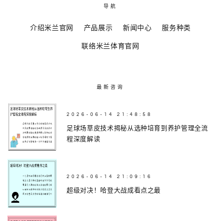
导航
介绍米兰官网
产品展示
新闻中心
服务种类
联络米兰体育官网
最新咨询
2026-06-14 21:48:58
足球场草皮技术揭秘从选种培育到养护管理全流
程深度解读
2026-06-14 21:09:16
超级对决！哈登大战成看点之最