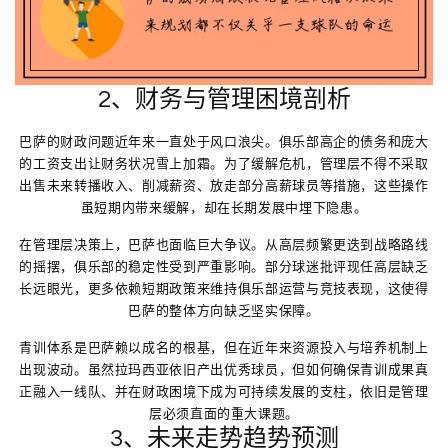
2、财务与管理困境剖析
巴萨的财政问题近年来一直处于风口浪尖。俱乐部高企的债务和庞大
的工资支出让财务状况雪上加霜。为了缓解危机，管理层不得不采取
出售未来转播收入、削减薪资、放走部分高薪球员等措施，这些操作
虽短期内带来缓解，却在长期发展中埋下隐患。
在管理层决策上，巴萨也面临巨大争议。从高层频繁更迭到战略路线
的摇摆，俱乐部的稳定性受到严重影响。部分球迷批评现任高层缺乏
长远眼光，更多依赖短期政策来维持俱乐部运营与竞技表现，这使得
巴萨的整体方向缺乏坚实保障。
青训体系是巴萨赖以成名的根基，但在近年来资源投入与培养机制上
出现波动。虽然拉玛西亚依旧产出优秀球员，但如何确保青训成果真
正融入一线队、并在财政困境下成为可持续发展的支柱，依旧是管理
层必须直面的重大课题。
3、未来走势趋势预测