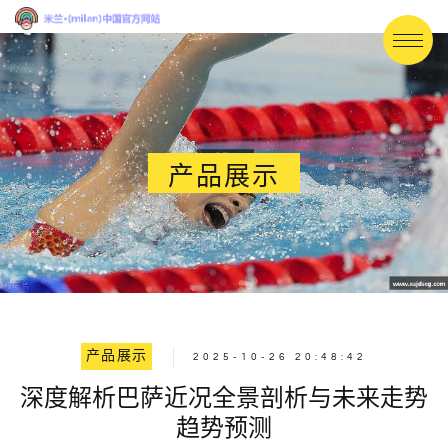
产品展示
产品展示
2025-10-26 20:48:42
深度解析巴萨近况全景剖析与未来走势
趋势预测