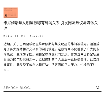
维尼修斯与女明星被曝有绯闻关系 引发网友热议与媒体关
注
2025-10-28 14:57:09
近期，关于巴西足球明星维尼修斯与某女明星的绯闻被曝光，迅速成
为了各大媒体和社交平台的热门话题。这段传闻不仅引发了广大网友
的热议，更成为了娱乐圈和足球界交织的焦点。作为当今世界足坛最
具潜力的年轻球员之一，维尼修斯的个人生活一直备受关注。此次绯
闻事件，既反映了公众人物在私生活方面的巨大压力，也揭示了社
交...
SEARCH BLOG...