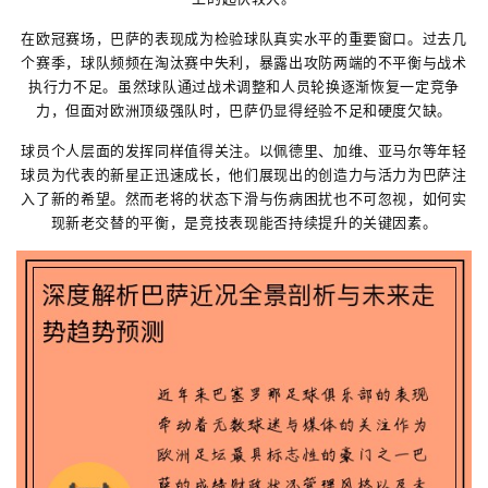
在欧冠赛场，巴萨的表现成为检验球队真实水平的重要窗口。过去几
个赛季，球队频频在淘汰赛中失利，暴露出攻防两端的不平衡与战术
执行力不足。虽然球队通过战术调整和人员轮换逐渐恢复一定竞争
力，但面对欧洲顶级强队时，巴萨仍显得经验不足和硬度欠缺。
球员个人层面的发挥同样值得关注。以佩德里、加维、亚马尔等年轻
球员为代表的新星正迅速成长，他们展现出的创造力与活力为巴萨注
入了新的希望。然而老将的状态下滑与伤病困扰也不可忽视，如何实
现新老交替的平衡，是竞技表现能否持续提升的关键因素。