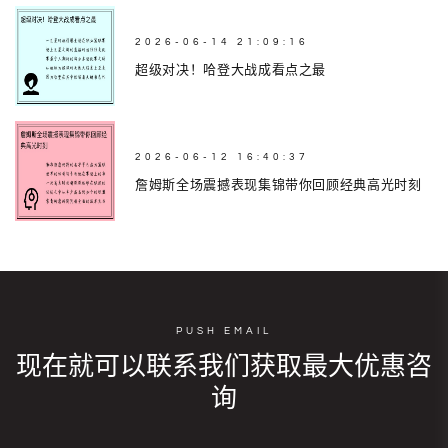
2026-06-14 21:09:16
超级对决！哈登大战成看点之最
2026-06-12 16:40:37
詹姆斯全场震撼表现集锦带你回顾经典高光时刻
PUSH EMAIL
现在就可以联系我们获取最大优惠咨
询