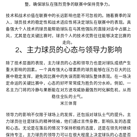
整，确保球队在强烈竞争的联赛中保持竞争力。
技术和战术价值在联赛中的长远影响也是不可忽视的。随着赛季的深
入，球员技术的稳定性和战术适应性将决定球队在联赛中的表现。具
备强大个人技术的球员能帮助球队在与其他强队的直接对话中占据上
风，尤其是在关键比赛时，球员个人的技术优势往往能够决定比赛的
走向。
2、主力球员的心态与领导力影响
除了技术层面的表现，主力球员的心态和领导力也是对球队成绩产生
重大影响的因素。一个具有强大心理素质的球员能够在压力巨大的比
赛中稳定发挥，避免因比赛中的失误而影响球队整体表现。在一场决
定命运的关键比赛中，心态的好坏常常成为胜负的分水岭。例如，一
名主力门将的冷静与果断能在对方进攻威胁最强烈时化解危机，从而
稳住全队的士气。
米兰体育
领导力的影响不仅限于球场上的发挥，还包括对球队士气的提升。主
力球员往往是球队的精神领袖，他们通过言传身教，影响队友的态度
和心态。无论是在落后的情况下保持积极的态度，还是在领先时继续
保持专注，主力球员的领导力可以在很大程度上决定球队的心态是否