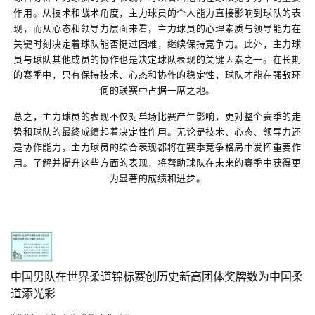
作用。从技术和战术角度，主力球员的个人能力直接影响到球队的表
现，而从心态和领导力层面来看，主力球员的心理素质与领导能力在
关键时刻决定着球队能否挺过困难，继续保持竞争力。此外，主力球
员与球队其他成员的协作也是决定球队表现的关键因素之一。在长期
的赛季中，只有保持技术、心态和协作的稳定性，球队才能在强敌环
伺的联赛中占据一席之地。
总之，主力球员的表现不仅对单场比赛产生影响，更对整个赛季的走
势和球队的最终成绩起着决定性作用。无论是技术、心态、领导力还
是协作能力，主力球员的综合表现都将在赛季竞争格局中发挥重要作
用。了解并提升这些方面的表现，将帮助球队在未来的赛季中获得更
为显著的成绩和进步。
中国男队在世界柔道锦标赛创历史新高团体奖牌数为中国柔
道添光彩