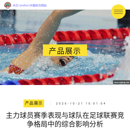
产品展示
产品展示
2025-10-21 10:01:04
主力球员赛季表现与球队在足球联赛竞
争格局中的综合影响分析