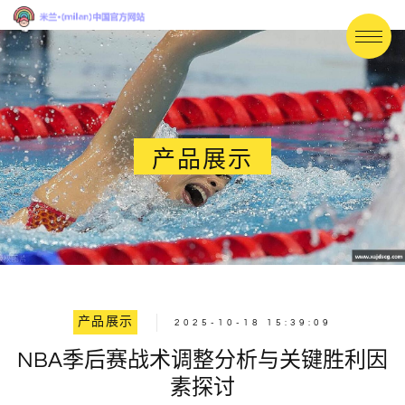
产品展示
产品展示
2025-10-18 15:39:09
NBA季后赛战术调整分析与关键胜利因
素探讨