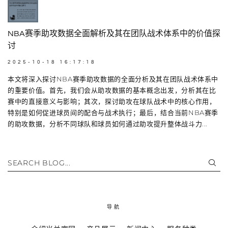
NBA赛季助攻数据全面解析及其在团队战术体系中的价值探
讨
2025-10-18 16:17:18
本文将深入探讨NBA赛季助攻数据的全面分析及其在团队战术体系中
的重要价值。首先，我们会从助攻数据的基本概念出发，分析其在比
赛中的直接意义与影响；其次，探讨助攻在球队战术中的核心作用，
特别是如何促进球员间的配合与战术执行；最后，结合当前NBA赛季
的助攻数据，分析不同球队和球员如何通过助攻提升整体战斗力...
SEARCH BLOG...
导航