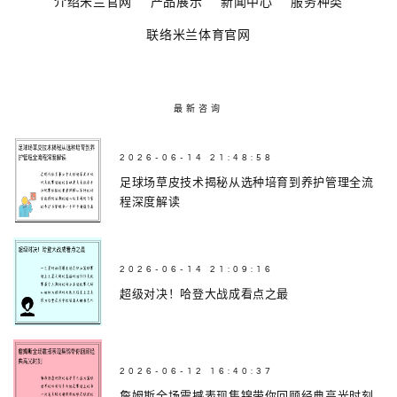
介绍米兰官网
产品展示
新闻中心
服务种类
联络米兰体育官网
最新咨询
2026-06-14 21:48:58
足球场草皮技术揭秘从选种培育到养护管理全流
程深度解读
2026-06-14 21:09:16
超级对决！哈登大战成看点之最
2026-06-12 16:40:37
詹姆斯全场震撼表现集锦带你回顾经典高光时刻