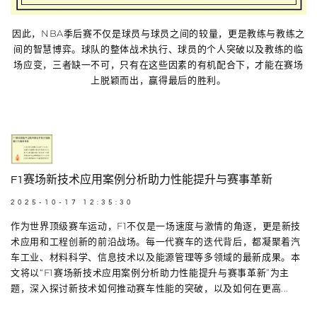
因此，NBA季后赛不仅是球员与球员之间的较量，更是教练与教练之
间的智慧博弈。球队的整体战术执行、球员的个人突破以及教练的临
场应变，三者缺一不可，只有在这些因素的有机配合下，才能在赛场
上脱颖而出，赢得最后的胜利。
F1赛场新技术应用案例分析助力性能提升与赛事革新
2025-10-17 12:35:30
作为世界顶级赛车运动，F1不仅是一场速度与激情的角逐，更是新技
术应用和工程创新的前沿战场。每一代赛车的迭代背后，都凝聚着汽
车工业、材料科学、信息技术以及能源管理等多领域的最新成果。本
文将以“F1赛场新技术应用案例分析助力性能提升与赛事革新”为主
题，深入探讨新技术如何推动赛车性能的突破，以及如何在更高...