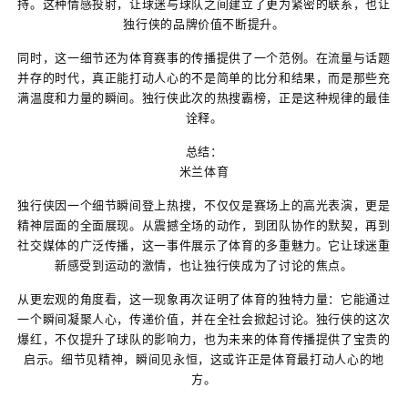
持。这种情感投射，让球迷与球队之间建立了更为紧密的联系，也让
独行侠的品牌价值不断提升。
同时，这一细节还为体育赛事的传播提供了一个范例。在流量与话题
并存的时代，真正能打动人心的不是简单的比分和结果，而是那些充
满温度和力量的瞬间。独行侠此次的热搜霸榜，正是这种规律的最佳
诠释。
总结：
米兰体育
独行侠因一个细节瞬间登上热搜，不仅仅是赛场上的高光表演，更是
精神层面的全面展现。从震撼全场的动作，到团队协作的默契，再到
社交媒体的广泛传播，这一事件展示了体育的多重魅力。它让球迷重
新感受到运动的激情，也让独行侠成为了讨论的焦点。
从更宏观的角度看，这一现象再次证明了体育的独特力量：它能通过
一个瞬间凝聚人心，传递价值，并在全社会掀起讨论。独行侠的这次
爆红，不仅提升了球队的影响力，也为未来的体育传播提供了宝贵的
启示。细节见精神，瞬间见永恒，这或许正是体育最打动人心的地
方。