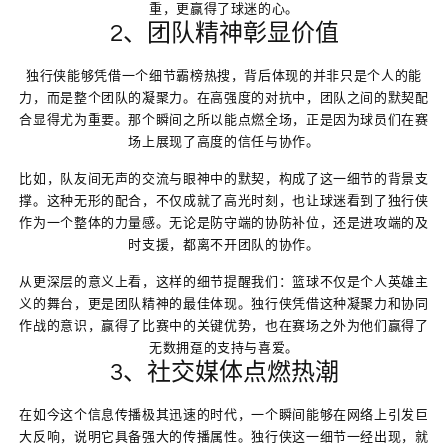
重，更赢得了球迷的心。
2、团队精神彰显价值
独行侠能够凭借一个细节霸榜热搜，背后体现的并非只是个人的能
力，而是整个团队的凝聚力。在高强度的对抗中，团队之间的默契配
合显得尤为重要。那个瞬间之所以能点燃全场，正是因为球员们在赛
场上展现了高度的信任与协作。
比如，队友间无声的交流与眼神中的默契，构成了这一细节的背景支
撑。这种无形的配合，不仅成就了高光时刻，也让球迷看到了独行侠
作为一个整体的力量感。无论是防守端的协防补位，还是进攻端的及
时支援，都离不开团队的协作。
从更深层的意义上看，这样的细节提醒我们：篮球不仅是个人英雄主
义的舞台，更是团队精神的最佳体现。独行侠凭借这种凝聚力和协同
作战的意识，赢得了比赛中的关键优势，也在赛场之外为他们赢得了
无数拥趸的支持与喜爱。
3、社交媒体点燃热潮
在如今这个信息传播极其迅速的时代，一个瞬间能够在网络上引发巨
大反响，说明它具备强大的传播属性。独行侠这一细节一经出现，就