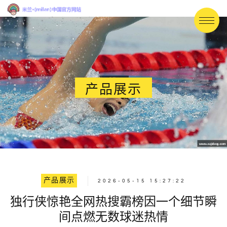
产品展示
产品展示
2026-05-15 15:27:22
独行侠惊艳全网热搜霸榜因一个细节瞬
间点燃无数球迷热情