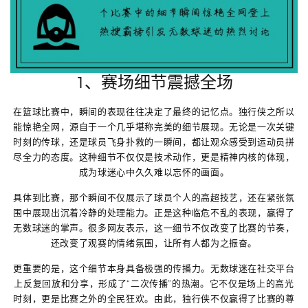
1、赛场细节震撼全场
在篮球比赛中，瞬间的表现往往决定了最终的记忆点。独行侠之所以
能惊艳全网，源自于一个几乎堪称完美的细节展现。无论是一次关键
时刻的传球，还是球员飞身扑救的一瞬间，都让观众感受到运动员拼
尽全力的态度。这种细节不仅仅是技术动作，更是精神内核的体现，
成为球迷心中久久难以忘怀的画面。
具体到比赛，那个瞬间不仅展示了球员个人的高超技艺，还在紧张氛
围中展现出沉着冷静的处理能力。正是这种临危不乱的表现，赢得了
无数球迷的掌声。很多网友表示，这一细节不仅改变了比赛的节奏，
还改变了观赛的情绪氛围，让所有人都为之振奋。
更重要的是，这个细节本身具备极强的传播力。无数球迷在社交平台
上反复回放和分享，形成了“二次传播”的热潮。它不仅是场上的高光
时刻，更是比赛之外的全民狂欢。由此，独行侠不仅赢得了比赛的尊