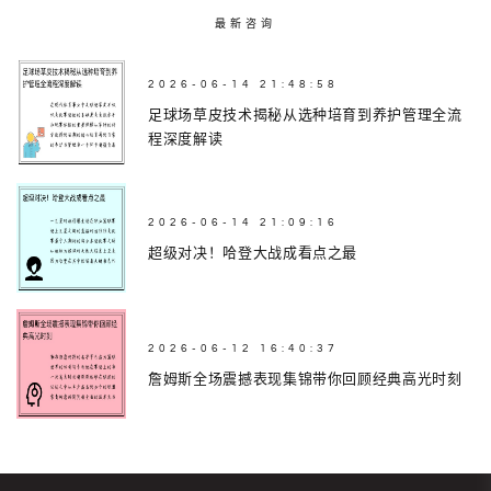
最新咨询
2026-06-14 21:48:58
足球场草皮技术揭秘从选种培育到养护管理全流
程深度解读
2026-06-14 21:09:16
超级对决！哈登大战成看点之最
2026-06-12 16:40:37
詹姆斯全场震撼表现集锦带你回顾经典高光时刻