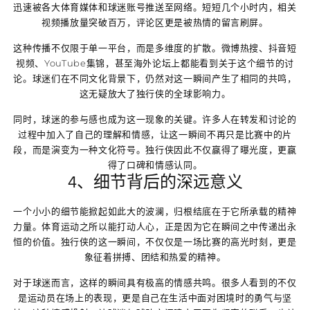
迅速被各大体育媒体和球迷账号推送至网络。短短几个小时内，相关
视频播放量突破百万，评论区更是被热情的留言刷屏。
这种传播不仅限于单一平台，而是多维度的扩散。微博热搜、抖音短
视频、YouTube集锦，甚至海外论坛上都能看到关于这个细节的讨
论。球迷们在不同文化背景下，仍然对这一瞬间产生了相同的共鸣，
这无疑放大了独行侠的全球影响力。
同时，球迷的参与感也成为这一现象的关键。许多人在转发和讨论的
过程中加入了自己的理解和情感，让这一瞬间不再只是比赛中的片
段，而是演变为一种文化符号。独行侠因此不仅赢得了曝光度，更赢
得了口碑和情感认同。
4、细节背后的深远意义
一个小小的细节能掀起如此大的波澜，归根结底在于它所承载的精神
力量。体育运动之所以能打动人心，正是因为它在瞬间之中传递出永
恒的价值。独行侠的这一瞬间，不仅仅是一场比赛的高光时刻，更是
象征着拼搏、团结和热爱的精神。
对于球迷而言，这样的瞬间具有极高的情感共鸣。很多人看到的不仅
是运动员在场上的表现，更是自己在生活中面对困境时的勇气与坚