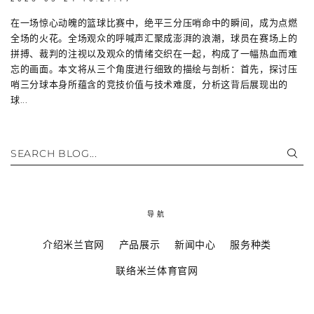
在一场惊心动魄的篮球比赛中，绝平三分压哨命中的瞬间，成为点燃
全场的火花。全场观众的呼喊声汇聚成澎湃的浪潮，球员在赛场上的
拼搏、裁判的注视以及观众的情绪交织在一起，构成了一幅热血而难
忘的画面。本文将从三个角度进行细致的描绘与剖析：首先，探讨压
哨三分球本身所蕴含的竞技价值与技术难度，分析这背后展现出的
球...
SEARCH BLOG...
导航
介绍米兰官网
产品展示
新闻中心
服务种类
联络米兰体育官网