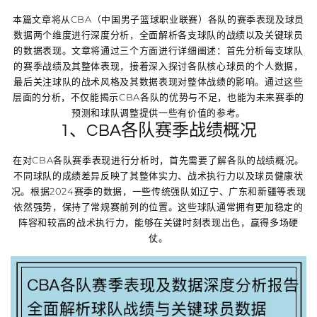
本篇文章将从CBA（中国男子篮球职业联赛）各队的赛季表现及球员
数据两个维度进行深度分析，全面解析各支球队的战绩以及关键球员
的数据表现。文章将通过三个方面进行详细阐述：首先分析每支球队
的赛季战绩及其整体表现，接着深入探讨各队核心球员的个人数据，
最后关注球队的战术风格及其数据表现对整体战绩的影响。通过这些
层面的分析，不仅能揭示CBA各队的优势与不足，也能为未来赛季的
预测和球队调整提供一些有价值的参考。
1、CBA各队赛季战绩概况
在对CBA各队赛季表现进行分析时，首先需要了解各队的战绩概况。
不同球队的成绩差异反映了其整体实力、战术执行力以及球员健康状
况。根据2024赛季的数据，一些传统强队如辽宁、广东和新疆等表现
依然强势，保持了常规赛前列的位置。这些球队通常拥有更加稳定的
阵容和较高的战术执行力，能够在关键时刻表现出色，赢得多场硬
仗。