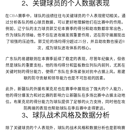
2、关键球员的个人数据表现
在CBA赛季中，球队的战绩往往与关键球员的个人表现密切相关。通
过分析各队的核心球员数据，可以更好地理解他们在比赛中的作用。
例如，辽宁队的主力球员郭艾伦本赛季的得分和助攻数都非常出色，
作为球队的领袖，他不仅在进攻端发挥重要作用，还在防守端展现出
了较强的压迫性。郭艾伦的场均得分超过25分，并且助攻数也接近8
次，成为球队进攻体系的核心。
广东队的易建联则在本赛季延续了稳定的表现，尽管年纪偏大，但依
然是球队的重要支柱。他的场均得分和篮板数位列队内前列，尤其在
关键时刻的得分能力，使得广东队在多场紧张对抗中占据上风。易建
联的防守贡献和领导能力也是不可忽视的因素。
此外，新疆队的外援布莱克尼也在赛季中展现出了强大的个人能力，
他的得分爆发力和对比赛的影响力让新疆队在多场比赛中占据主动地
位。布莱克尼的得分能力为球队提供了足够的火力支持，同时他在攻
防两端的表现也帮助球队在季后赛中走得更远。
3、球队战术风格及数据分析
除了关键球员的个人表现外，球队的战术风格和数据分析也是影响赛