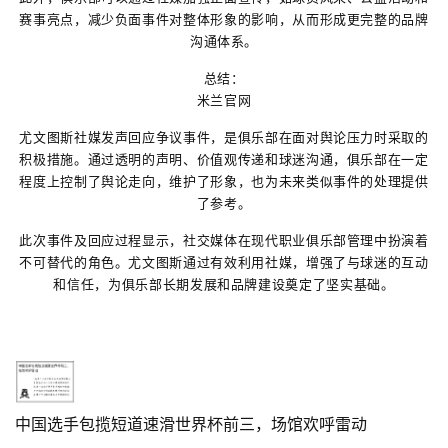
赛事亮点，减少负面事件对整体形象的影响，从而形成更完整的品牌
沟通体系。
总结：
米兰官网
尤文图斯社媒发声回应争议事件，是俱乐部在面对舆论压力时采取的
积极措施。通过透明的声明、价值观传递和球迷沟通，俱乐部在一定
程度上控制了舆论走向，维护了形象，也为未来类似事件的处理提供
了参考。
此次事件及回应过程显示，社交媒体在现代职业俱乐部管理中扮演着
不可替代的角色。尤文图斯通过有效利用社媒，增强了与球迷的互动
和信任，为俱乐部长期发展和品牌建设奠定了坚实基础。
中国选手包揽短道速滑世界杯前三，场馆欢呼雷动