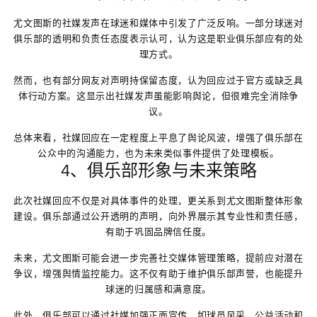
尤文图斯的社媒发声在球迷和媒体中引发了广泛反响。一部分球迷对
俱乐部的透明和负责任态度表示认可，认为这是职业俱乐部应有的处
理方式。
然而，也有部分网友对声明持保留态度，认为回应过于官方或缺乏具
体行动方案。这显示出社媒发声虽能影响舆论，但很难完全消除争
议。
总体来看，社媒回应在一定程度上平息了舆论风波，增强了俱乐部在
公众中的沟通能力，也为未来类似事件提供了处理模板。
4、俱乐部形象与未来策略
此次社媒回应不仅是对具体事件的处理，更关系到尤文图斯整体形象
建设。俱乐部通过公开透明的声明，向外界展示其专业性和责任感，
有助于巩固品牌信任度。
未来，尤文图斯可能会进一步完善社交媒体管理策略，提前应对潜在
争议，增强舆情监控能力。这不仅有助于维护俱乐部声誉，也能提升
球迷的归属感和满意度。
此外，俱乐部可以通过社媒加强正面宣传，如球员风采、公益活动和