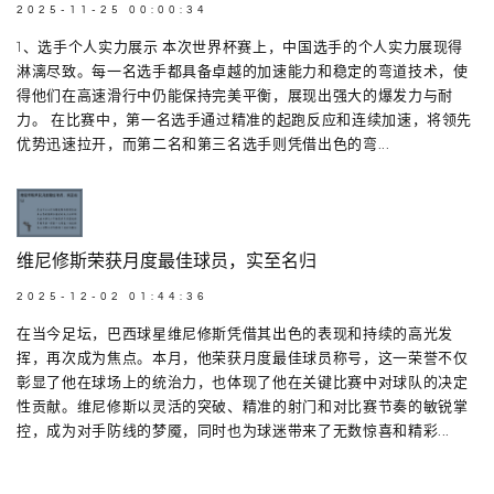
2025-11-25 00:00:34
1、选手个人实力展示 本次世界杯赛上，中国选手的个人实力展现得
淋漓尽致。每一名选手都具备卓越的加速能力和稳定的弯道技术，使
得他们在高速滑行中仍能保持完美平衡，展现出强大的爆发力与耐
力。 在比赛中，第一名选手通过精准的起跑反应和连续加速，将领先
优势迅速拉开，而第二名和第三名选手则凭借出色的弯...
维尼修斯荣获月度最佳球员，实至名归
2025-12-02 01:44:36
在当今足坛，巴西球星维尼修斯凭借其出色的表现和持续的高光发
挥，再次成为焦点。本月，他荣获月度最佳球员称号，这一荣誉不仅
彰显了他在球场上的统治力，也体现了他在关键比赛中对球队的决定
性贡献。维尼修斯以灵活的突破、精准的射门和对比赛节奏的敏锐掌
控，成为对手防线的梦魇，同时也为球迷带来了无数惊喜和精彩...