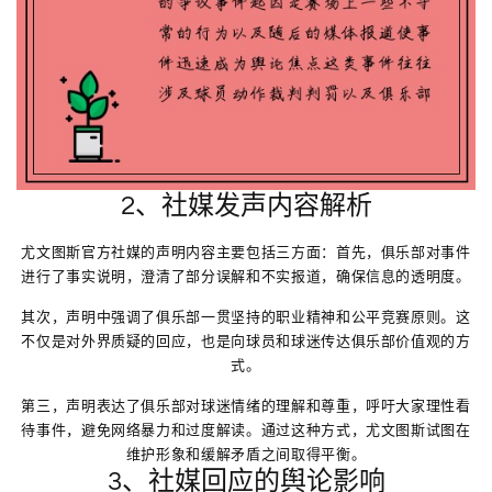
2、社媒发声内容解析
尤文图斯官方社媒的声明内容主要包括三方面：首先，俱乐部对事件
进行了事实说明，澄清了部分误解和不实报道，确保信息的透明度。
其次，声明中强调了俱乐部一贯坚持的职业精神和公平竞赛原则。这
不仅是对外界质疑的回应，也是向球员和球迷传达俱乐部价值观的方
式。
第三，声明表达了俱乐部对球迷情绪的理解和尊重，呼吁大家理性看
待事件，避免网络暴力和过度解读。通过这种方式，尤文图斯试图在
维护形象和缓解矛盾之间取得平衡。
3、社媒回应的舆论影响