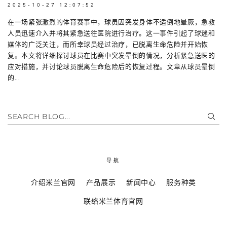
2025-10-27 12:07:52
在一场紧张激烈的体育赛事中，球员因突发身体不适倒地晕厥，急救
人员迅速介入并将其紧急送往医院进行治疗。这一事件引起了球迷和
媒体的广泛关注，而所幸球员经过治疗，已脱离生命危险并开始恢
复。本文将详细探讨球员在比赛中突发晕倒的情况，分析紧急送医的
应对措施，并讨论球员脱离生命危险后的恢复过程。文章从球员晕倒
的...
SEARCH BLOG...
导航
介绍米兰官网
产品展示
新闻中心
服务种类
联络米兰体育官网