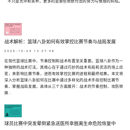
不只是光环和奖杯，更多的是那些默默付出的努力与情感的纠结。
战术解析：篮球八卦如何有效掌控比赛节奏与战局发展
2025-10-24 13:37:46
在现代篮球比赛中，节奏控制和战术布置至关重要。篮球八卦作为一
种独特的战术打法，其核心在于通过巧妙的战术布局和灵活的场上应
变，来影响比赛节奏，进而有效掌控比赛的进程和最终结果。本文将
深入分析篮球八卦如何在比赛中通过多样化的战术手段控制比赛节
奏、掌握战局发展，具体从三个方面展开：战术的节奏控制、攻防转
换...
球员比赛中突发晕倒紧急送医所幸脱离生命危险恢复中