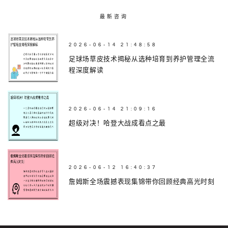
最新咨询
2026-06-14 21:48:58
足球场草皮技术揭秘从选种培育到养护管理全流
程深度解读
2026-06-14 21:09:16
超级对决！哈登大战成看点之最
2026-06-12 16:40:37
詹姆斯全场震撼表现集锦带你回顾经典高光时刻