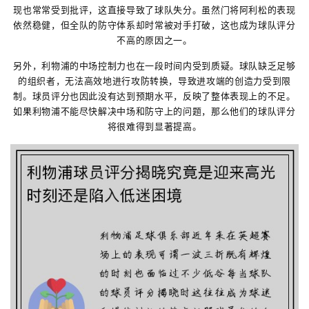
现也常常受到批评，这直接导致了球队失分。虽然门将阿利松的表现
依然稳健，但全队的防守体系却时常被对手打破，这也成为球队评分
不高的原因之一。
另外，利物浦的中场控制力也在一段时间内受到质疑。球队缺乏足够
的组织者，无法高效地进行攻防转换，导致进攻端的创造力受到限
制。球员评分也因此没有达到预期水平，反映了整体表现上的不足。
如果利物浦不能尽快解决中场和防守上的问题，那么他们的球队评分
将很难得到显著提高。