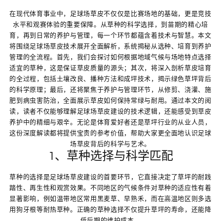
在现代体育事业中，足球场草皮不仅仅是比赛场地的基础，更是竞技
水平和观赛体验的重要保障。从草种的科学选择，到苗期的精心培
育，再到日常的养护与管理，每一个环节都蕴含着技术与智慧。本文
将围绕足球场草皮技术展开全面解析，系统揭秘从选种、培育到养护
管理的全流程。首先，我们会探讨如何根据地域气候与场地特点选择
适宜的草种，这是保证草皮质量的源头；其次，将深入剖析草皮培育
的全过程，包括土壤改良、播种方法和成坪技术，揭示绿色草坪背后
的科学原理；最后，还将聚焦于养护与管理环节，从修剪、浇灌、施
肥到病虫害防治，全面展示草皮如何保持常绿与耐用。通过本文的阅
读，读者不仅能够理解足球场草皮建设的技术逻辑，还能感受到草皮
养护中的精细与艰辛。无论是体育爱好者还是草坪行业的从业人员，
这份深度解读都将提供宝贵的参考价值，帮助大家更全面地认识足球
场草皮背后的科学与艺术。
1、草种选择与科学匹配
草种的选择是足球场草皮建设的首要环节，它直接决定了草坪的耐践
踏性、再生性和观赏效果。不同地区的气候条件对草种的适应性有着
显著影响，例如温带地区常用黑麦草、早熟禾，而在高温地区则多选
用狗牙根等耐热草种。正确的草种选择不仅提升草坪的寿命，还能降
低后期的维护成本。