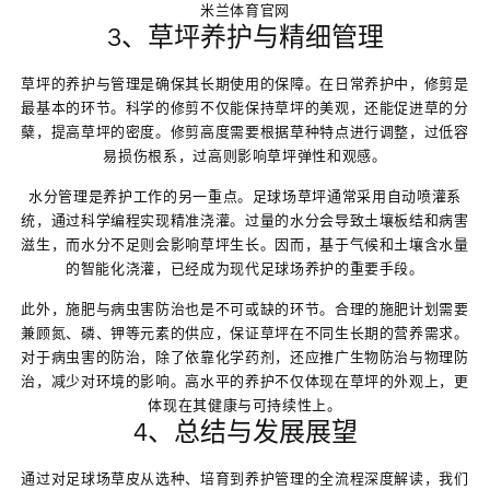
米兰体育官网
3、草坪养护与精细管理
草坪的养护与管理是确保其长期使用的保障。在日常养护中，修剪是
最基本的环节。科学的修剪不仅能保持草坪的美观，还能促进草的分
蘖，提高草坪的密度。修剪高度需要根据草种特点进行调整，过低容
易损伤根系，过高则影响草坪弹性和观感。
水分管理是养护工作的另一重点。足球场草坪通常采用自动喷灌系
统，通过科学编程实现精准浇灌。过量的水分会导致土壤板结和病害
滋生，而水分不足则会影响草坪生长。因而，基于气候和土壤含水量
的智能化浇灌，已经成为现代足球场养护的重要手段。
此外，施肥与病虫害防治也是不可或缺的环节。合理的施肥计划需要
兼顾氮、磷、钾等元素的供应，保证草坪在不同生长期的营养需求。
对于病虫害的防治，除了依靠化学药剂，还应推广生物防治与物理防
治，减少对环境的影响。高水平的养护不仅体现在草坪的外观上，更
体现在其健康与可持续性上。
4、总结与发展展望
通过对足球场草皮从选种、培育到养护管理的全流程深度解读，我们