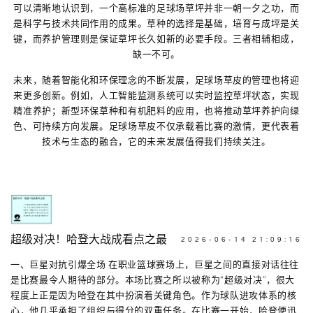
可以清晰地认识到，一个高标准的足球场草坪并非一朝一夕之功，而
是科学与技术共同作用的成果。草种的选择是基础，培育与成坪是关
键，而养护管理则是保证草坪长久如新的必要手段。三者相辅相成，
缺一不可。
未来，随着智能化和环保理念的不断发展，足球场草皮的管理也将迎
来更多创新。例如，人工智能监测系统可以实时监控草坪状态，实现
精准养护；新型环保草种和有机肥料的应用，也将推动草坪养护向绿
色、可持续方向发展。足球场草皮不仅承载着比赛的激情，更代表着
技术与生态的融合，它的未来发展值得我们持续关注。
超级对决！哈登大战成看点之最
2026-06-14 21:09:16
一、巨星对抗引爆全场 在职业篮球赛场上，巨星之间的直接对话往往
是比赛最令人期待的部分。本场比赛之所以被称为“超级对决”，很大
程度上正是因为哈登在其中扮演着关键角色。作为球队进攻体系的核
心，他几乎承担了组织与得分的双重任务。在比赛一开始，哈登便迅