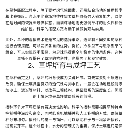
在草种匹配过程中，除了要考虑气候因素，还需结合场地的使用频率
和比赛强度。高水平比赛场地往往需要草坪具备强大修复能力，以便
在短时间内恢复至最佳状态；而训练场地则更强调草坪的耐久性和低
维护性。科学的搭配方案有助于兼顾美观与实用。
此外，草种的混播技术也是常见的选择策略。通过将不同类型的草种
进行合理搭配，可以发挥各自的优势。例如，冷季型草与暖季型草的
组合，可以实现四季常绿，为足球场提供全年稳定的使用条件。这种
混播不仅提升了草坪的抗逆性，也增强了其观赏效果。
2、草坪培育与成坪工艺
在草种确定之后，草坪的培育便成为关键环节。首先需要对土壤进行
改良，确保土壤具备良好的透气性与排水性。一般会在场地建设前添
加沙土、泥炭等材料，以改善土壤结构，保证根系的深度生长。优质
的土壤环境是草坪健康成长的前提。
播种环节对草坪质量有着决定性影响。科学的播种需要根据草种特点
控制播种深度和密度，同时结合机械播种和人工补播的方式，确保草
种分布均匀。播种后的覆土与镇压，可以帮助种子与土壤紧密接触，
提高发芽率。这个过程中，水分的管理尤为重要，保持土壤湿润是保