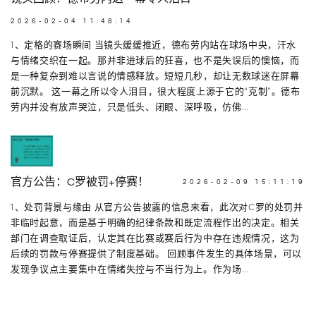
2026-02-04 11:48:14
1、定格的赛场瞬间 当镜头缓缓推近，德布劳内站在球场中央，汗水
与情绪交织在一起。那并非进球后的狂喜，也不是失误后的懊恼，而
是一种复杂到难以言说的情感释放。短短几秒，却让无数球迷在屏幕
前沉默。 这一幕之所以令人泪目，很大程度上源于它的“克制”。德布
劳内并没有放声哭泣，只是低头、闭眼、深呼吸，仿佛...
官方公告：C罗被罚+停赛！
2026-02-09 15:11:19
1、处罚背景与缘由 从官方公告披露的信息来看，此次对C罗的处罚并
非临时起意，而是基于明确的纪律条款和既定流程作出的决定。相关
部门在调查取证后，认定其在比赛或赛后行为中存在违规情况，这为
后续的罚款与停赛提供了制度基础。 回顾事件发生的具体场景，可以
发现争议点主要集中在情绪失控与不当行为上。作为场...