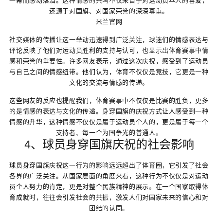
一幕而感动落泪。这种情感的共鸣不仅来自于对运动员本人的喜爱，
还源于对国旗、对国家荣誉的深深尊重。
米兰官网
社交媒体的传播让这一举动迅速得到广泛关注，球迷们的情感表达与
评论反映了他们对运动员胜利的支持与认可，也显示出体育赛事中情
感和荣誉的重要性。许多网友表示，通过这次庆祝，感受到了运动员
与自己之间的情感纽带。他们认为，体育不仅仅是竞技，它更是一种
文化的交流与情感的传递。
这些网友的反应也提醒我们，体育赛事中不仅仅是比赛的胜负，更多
的是情感的表达与文化的传递。身穿国旗的庆祝方式让人感受到一种
情感的升华，这种情感不仅仅是属于运动员个人的，更是属于每一个
支持者、每一个为国争光的普通人。
4、球员身穿国旗庆祝的社会影响
球员身穿国旗庆祝这一行为的影响远远超出了体育圈，它引发了社会
各界的广泛关注。从国家层面的角度来看，这种行为不仅仅是对运动
员个人努力的肯定，更是对整个民族精神的展示。在一个国家取得体
育成就时，往往会引发社会的共振，激发人们对国家未来的信心和对
团结的认同。